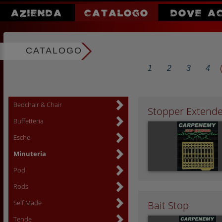
AZIENDA
CATALOGO
DOVE A
CATALOGO
1
2
3
4
Bedchair & Chair
Stopper Extend
Buffetteria
Esche
Minuteria
Pod
Rods
Self Made
Bait Stop
Tende