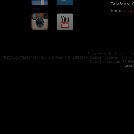
Telefono:
Email:
carp
Carp-Zone Srl Uninominal
P.IVA 01473290433 - Numero Rea: MC- 155387 - Codice fiscale e numero isc
Cap. Soc.Versato: 59.
Cooki