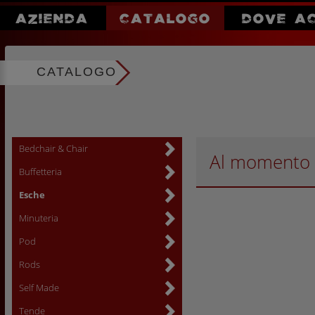
AZIENDA
CATALOGO
DOVE A
CATALOGO
Bedchair & Chair
Al momento n
Buffetteria
Esche
Minuteria
Pod
Rods
Self Made
Tende