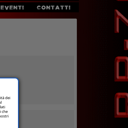
EVENTI
CONTATTI
ità dei
ul
dati
i che
nostri