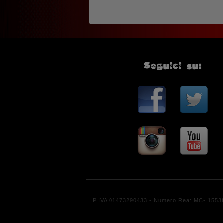
Seguici su:
P.IVA 01473290433 - Numero Rea: MC- 155387 