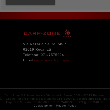
Via Nazario Sauro, 58/P
62019 Recanati
Telefono: 071/7575924
Email:
carpzonesrl@virgilio.it
Carp-Zone Srl Uninominale
- Via Nazario Sauro, 58/P - 62019 Recanati
- Codice fiscale e numero iscrizione: 01473290433 del Registro delle impres
Cap. Soc.Versato: 59.569,00 € - PEC: CARPZONESRL@LEGMAIL.IT
Cookie policy
-
Privacy Policy