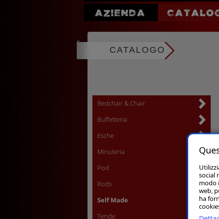
AZIENDA
CATALO
CATALOGO
Bedchair & Chair
Buffetteria
Esche
Ques
Minuteria
Utilizz
Pod
social 
modo in
Rods
web, p
ha forn
Self Made
cookies
Tende
Dettag