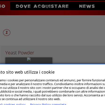
GO
DOVE ACQUISTARE
NEWS
1
Yeast Powder
to sito web utilizza i cookie
iamo i cookies per personalizzare contenuti ed annunci, per fornire funzional
media e per analizzare il nostro traffico. Condividiamo inoltre informazioni s
 cui utilizza il nostro sito con i nostri partner che si occupano di analisi dei 
ubblicità e social media, i quali potrebbero combinarle con altre informazion
ito loro o che hanno raccolto dal suo utilizzo dei loro servizi. Acconsenta ai 
Yeast Powder Enzyme
 se continua ad utilizzare il nostro sito web.
li cookies policy
Privacy Policy completa