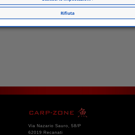
Rifiuta
Via Nazario Sauro, 58/P
62019 Recanati