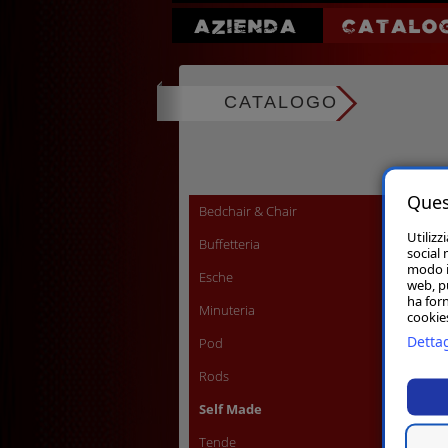
AZIENDA
CATALO
CATALOGO
Ques
Bedchair & Chair
Utilizz
Buffetteria
social 
modo in
Esche
web, p
ha forn
Minuteria
cookies
Dettag
Pod
Rods
Self Made
Tende