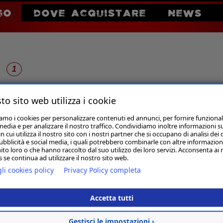
GO
DOVE ACQUISTARE
NEWS
1
to sito web utilizza i cookie
Essential Oil
iamo i cookies per personalizzare contenuti ed annunci, per fornire funzional
media e per analizzare il nostro traffico. Condividiamo inoltre informazioni s
 cui utilizza il nostro sito con i nostri partner che si occupano di analisi dei 
ubblicità e social media, i quali potrebbero combinarle con altre informazion
ito loro o che hanno raccolto dal suo utilizzo dei loro servizi. Acconsenta ai 
 se continua ad utilizzare il nostro sito web.
li cookies policy
Privacy Policy completa
Accetta tutti
Gestisci le impostazioni ›