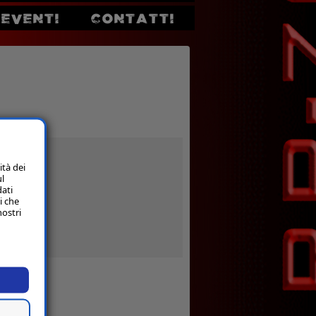
EVENTI
CONTATTI
ità dei
ul
dati
i che
nostri